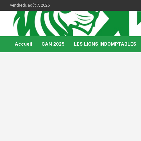
Skip
vendredi, août 7, 2026
to
content
Web Magazine du football camerounais
Kamerfoot
Accueil
CAN 2025
LES LIONS INDOMPTABLES