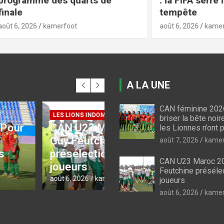
e des quarts de
: la FIFA serre les rangs
tempête
kamerfoot
août 6, 2026
kamerfoot
A LA UNE
CAN féminine 2026
 INDOMPTABLES
briser la bête noir
3 Maroc 2027 :
les Lionnes n’ont p
COUPE DU CAMEROUN
utchine
Coupe du Cameroun :
août 7, 2026
kamer
ectionne 30
le programme des qu
CAN U23 Maroc 20
s
de finale
Feutchine préséle
6
kamerfoot
août 6, 2026
kamerfoot
joueurs
août 6, 2026
kamer