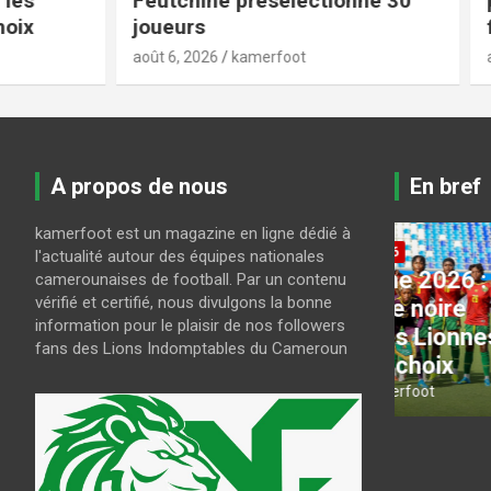
Feutchine présélectionne 30
programm
joueurs
finale
août 6, 2026
kamerfoot
août 6, 2026
A propos de nous
En bref
kamerfoot est un magazine en ligne dédié à
CAN FEMININE 2026
LES LIONS
l'actualité autour des équipes nationales
CAN féminine 2026 : Pour
CAN U2
camerounaises de football. Par un contenu
vérifié et certifié, nous divulgons la bonne
ci
briser la bête noire
Guy Fe
information pour le plaisir de nos followers
s
nigériane, les Lionnes
présél
fans des Lions Indomptables du Cameroun
n’ont plus le choix
joueur
août 7, 2026
kamerfoot
août 6, 202