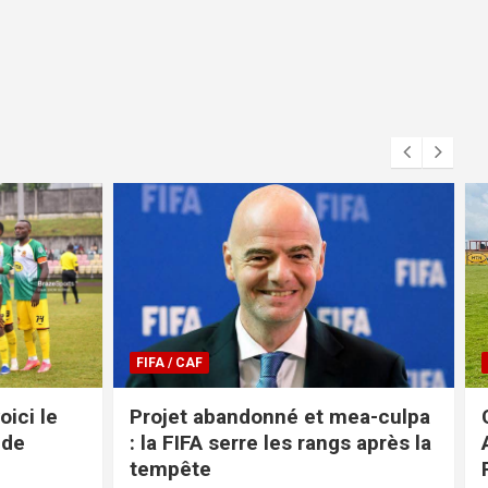
COUPE DU CAMEROUN
ea-culpa
Coupe du Cameroun 2026 :
 après la
Aigle Royal brise le rêve de
Rizière FC