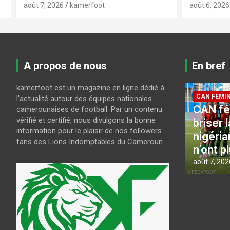
août 6, 2026
kamerfoot
août 6, 2026
A propos de nous
En bref
kamerfoot est un magazine en ligne dédié à
CAN FEMININE 2026
LES LIONS
l'actualité autour des équipes nationales
CAN féminine 2026 : Pour
CAN U2
camerounaises de football. Par un contenu
vérifié et certifié, nous divulgons la bonne
ci
briser la bête noire
Guy Fe
information pour le plaisir de nos followers
s
nigériane, les Lionnes
présél
fans des Lions Indomptables du Cameroun
n’ont plus le choix
joueur
août 7, 2026
kamerfoot
août 6, 202