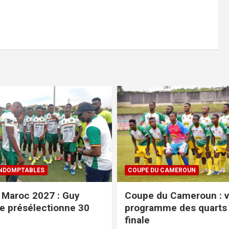
CAMEROUN
FIFA / CAF
 Cameroun : voici le
Projet abandonné et m
e des quarts de
: la FIFA serre les rangs
tempête