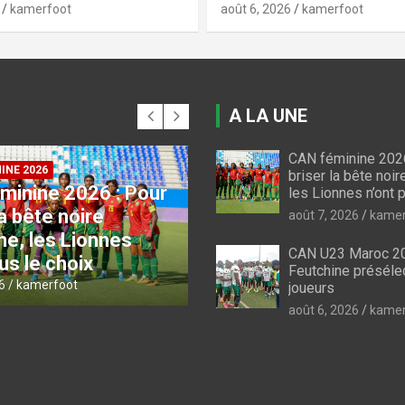
kamerfoot
août 6, 2026
kamerfoot
A LA UNE
CAN féminine 2026
 INDOMPTABLES
briser la bête noir
3 Maroc 2027 :
les Lionnes n’ont p
COUPE DU CAMEROUN
utchine
Coupe du Cameroun :
août 7, 2026
kamer
ectionne 30
le programme des qu
CAN U23 Maroc 20
s
de finale
Feutchine préséle
6
kamerfoot
août 6, 2026
kamerfoot
joueurs
août 6, 2026
kamer