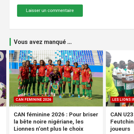
Vous avez manqué ...
LES LIONS INDOMPTABLES
COUPE DU 
r
CAN U23 Maroc 2027 : Guy
Coupe du
Feutchine présélectionne 30
programm
joueurs
finale