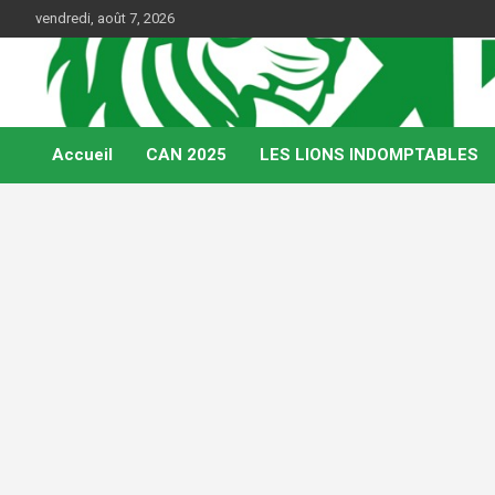
Skip
vendredi, août 7, 2026
to
content
Web Magazine du football camerounais
Kamerfoot
Accueil
CAN 2025
LES LIONS INDOMPTABLES