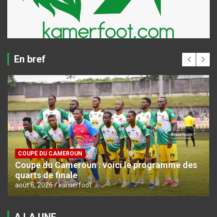
En bref
COUPE DU CAMEROUN
Coupe du Cameroun : voici le programme des
quarts de finale
août 6, 2026
kamerfoot
A LA UNE