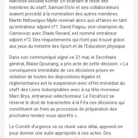
Narcisse Mouelle Kombi. En écartant le reste des
membres du staff, Samuel Eto’o et ses collaborateurs
avaient procédé à la nomination des autres membres.
Martin Ndtoungou Mpile revenait alors aux affaires en tant
qu’entraîneur adjoint n°1. David Pagou, vice-champion du
Cameroun avec Stade Renard, est nommé entraîneur
adjoint n°2. Des réajustements qui n’ont pas trouvé grâce
aux yeux du ministre des Sport et de l’Education physique.
Dans son communiqué signé ce 21 mai, le Secrétaire
général, Blaise Djounang, a pris acte de cette décision. « La
conséquence immédiate de ces décisions prises en
violation de toutes les dispositions légales et
règlementaires est la suspension avec effet immédiat du
staff des Lions Indomptables avec à sa tête monsieur
Marc Brys, entraineur-sélectionneur. Le Fécafoot se
réserve le droit de transmettre à la Fifa ces décisions qui
constituent un frein au processus de préparation des
prochains rendez-vous sportifs ».
Le Comité d’urgence va se réunir sans délai, apprend-on
pour donner une suite appropriée à ces actes. Des