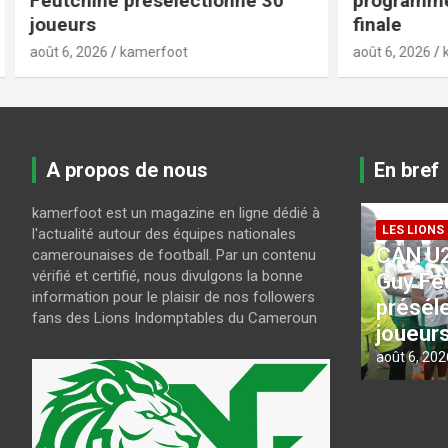
programme des quarts de
: la FIFA
finale
tempête
août 6, 2026
kamerfoot
août 6, 2026
A propos de nous
En bref
kamerfoot est un magazine en ligne dédié à
LES LIONS INDOMPTABLES
l'actualité autour des équipes nationales
CAN U23 Maroc 2027 :
camerounaises de football. Par un contenu
COUPE DU
vérifié et certifié, nous divulgons la bonne
a-
Guy Feutchine
Coupe 
information pour le plaisir de nos followers
présélectionne 30
le pro
fans des Lions Indomptables du Cameroun
joueurs
de fina
août 6, 2026
kamerfoot
août 6, 202