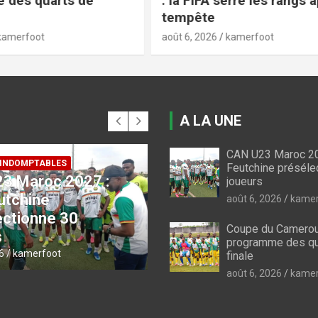
 serre les rangs après la
Aigle Royal brise le rêv
Rizière FC
kamerfoot
août 5, 2026
kamerfoot
A LA UNE
CAN U23 Maroc 20
Feutchine préséle
joueurs
 CAMEROUN
FIFA / CAF
du Cameroun : voici
Projet abandonné et
août 6, 2026
kamer
gramme des quarts
culpa : la FIFA serre l
Coupe du Cameroun
le
rangs après la temp
programme des qu
6
kamerfoot
août 6, 2026
kamerfoot
finale
août 6, 2026
kamer