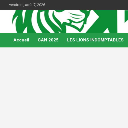
Skip
vendredi, août 7, 2026
to
content
Web Magazine du football camerounais
Kamerfoot
Accueil
CAN 2025
LES LIONS INDOMPTABLES