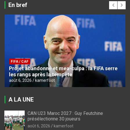
En bref
FIFA / CAF
Projet abandonné et mea-culpa : la FIFA serre
les rangs après la tempête
août 6, 2026
kamerfoot
A LA UNE
CAN U23 Maroc 2027 : Guy Feutchine
présélectionne 30 joueurs
août 6, 2026
kamerfoot