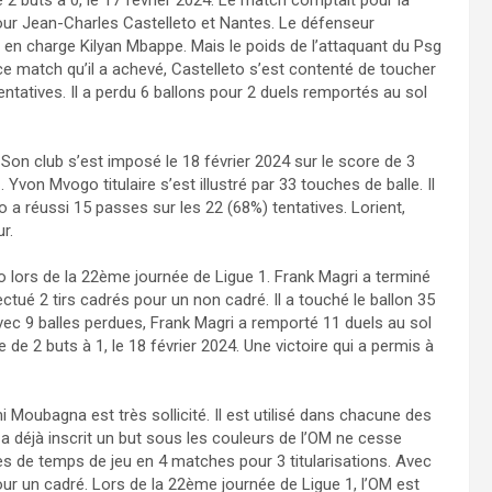
our Jean-Charles Castelleto et Nantes. Le défenseur
en charge Kilyan Mbappe. Mais le poids de l’attaquant du Psg
ce match qu’il a achevé, Castelleto s’est contenté de toucher
entatives. Il a perdu 6 ballons pour 2 duels remportés au sol
 Son club s’est imposé le 18 février 2024 sur le score de 3
 Yvon Mvogo titulaire s’est illustré par 33 touches de balle. Il
 a réussi 15 passes sur les 22 (68%) tentatives. Lorient,
r.
o lors de la 22ème journée de Ligue 1. Frank Magri a terminé
ectué 2 tirs cadrés pour un non cadré. Il a touché le ballon 35
vec 9 balles perdues, Frank Magri a remporté 11 duels au sol
de 2 buts à 1, le 18 février 2024. Une victoire qui a permis à
i Moubagna est très sollicité. Il est utilisé dans chacune des
a déjà inscrit un but sous les couleurs de l’OM ne cesse
s de temps de jeu en 4 matches pour 3 titularisations. Avec
r un cadré. Lors de la 22ème journée de Ligue 1, l’OM est