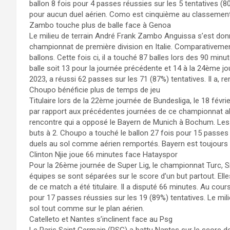
ballon 8 fois pour 4 passes réussies sur les 5 tentatives (8
pour aucun duel aérien. Como est cinquième au classement 
Zambo touche plus de balle face à Genoa
Le milieu de terrain André Frank Zambo Anguissa s’est don
championnat de première division en Italie. Comparativeme
ballons. Cette fois ci, il a touché 87 balles lors des 90 min
balle soit 13 pour la journée précédente et 14 à la 24ème j
2023, a réussi 62 passes sur les 71 (87%) tentatives. Il a, r
Choupo bénéficie plus de temps de jeu
Titulaire lors de la 22ème journée de Bundesliga, le 18 fév
par rapport aux précédentes journées de ce championnat al
rencontre qui a opposé le Bayern de Munich à Bochum. Les 
buts à 2. Choupo a touché le ballon 27 fois pour 15 passes r
duels au sol comme aérien remportés. Bayern est toujours 
Clinton Njie joue 66 minutes face Hatayspor
Pour la 26ème journée de Super Lig, le championnat Turc, Siv
équipes se sont séparées sur le score d’un but partout. Elle
de ce match a été titulaire. Il a disputé 66 minutes. Au cour
pour 17 passes réussies sur les 19 (89%) tentatives. Le mi
sol tout comme sur le plan aérien.
Catelleto et Nantes s’inclinent face au Psg
Le Paris Saint Germain (PSG) a battu Nantes sur le score de