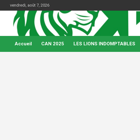
Skip
vendredi, août 7, 2026
to
content
Web Magazine du football camerounais
Kamerfoot
Accueil
CAN 2025
LES LIONS INDOMPTABLES