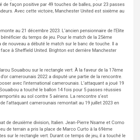
tré de façon positive par 49 touches de balles, pour 23 passes
ndeurs. Avec cette victoire, Manchester United est sixième au
remonte au 21 décembre 2023. L’ancien pensionnaire de l’Elite
 bénéficier du temps de jeu. Pour le match de la 25ème
a de nouveau a débuté le match sur le banc de touche. Il a
b face à Sheffield United. Brighton est derrière Manchester
Marou Souaibou sur le rectangle vert. À la faveur de la 17ème
 d’or camerounais 2022 a disputé une partie de la rencontre.
poser avec l’international camerounais. L’attaquant a joué 19
uaibou a touché le ballon 14 fois pour 5 passes réussies
 remportés au sol contre 5 aériens. La rencontre s’est
 de l’attaquant camerounais remontait au 19 juillet 2023 en
nnat de deuxième division, Italien. Jean-Pierre Nsame et Como
ieu de terrain a pris la place de Marco Curto à la 69ème
s sur le rectangle vert. Durant ce temps de jeu, il a touché le