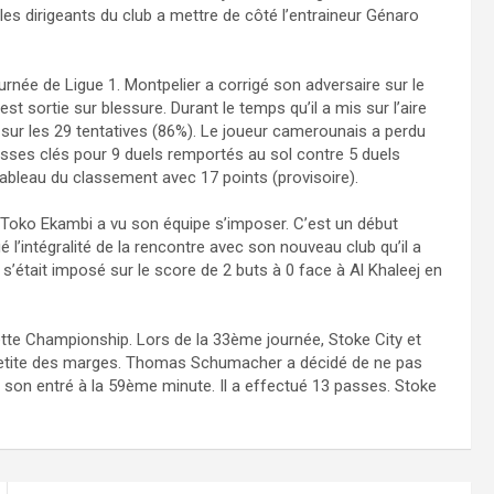
les dirigeants du club a mettre de côté l’entraineur Génaro
urnée de Ligue 1. Montpelier a corrigé son adversaire sur le
st sortie sur blessure. Durant le temps qu’il a mis sur l’aire
s sur les 29 tentatives (86%). Le joueur camerounais a perdu
sses clés pour 9 duels remportés au sol contre 5 duels
tableau du classement avec 17 points (provisoire).
l Toko Ekambi a vu son équipe s’imposer. C’est un début
é l’intégralité de la rencontre avec son nouveau club qu’il a
 s’était imposé sur le score de 2 buts à 0 face à Al Khaleej en
ette Championship. Lors de la 33ème journée, Stoke City et
petite des marges. Thomas Schumacher a décidé de ne pas
t son entré à la 59ème minute. Il a effectué 13 passes. Stoke