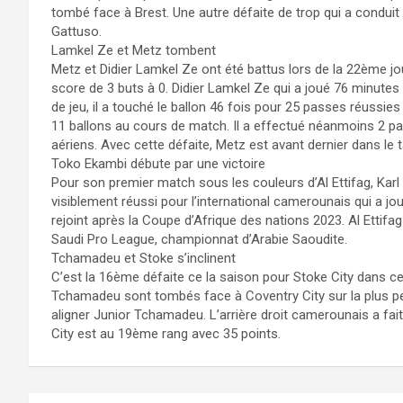
tombé face à Brest. Une autre défaite de trop qui a conduit 
Gattuso.
Lamkel Ze et Metz tombent
Metz et Didier Lamkel Ze ont été battus lors de la 22ème jo
score de 3 buts à 0. Didier Lamkel Ze qui a joué 76 minutes e
de jeu, il a touché le ballon 46 fois pour 25 passes réussie
11 ballons au cours de match. Il a effectué néanmoins 2 pa
aériens. Avec cette défaite, Metz est avant dernier dans le 
Toko Ekambi débute par une victoire
Pour son premier match sous les couleurs d’Al Ettifag, Kar
visiblement réussi pour l’international camerounais qui a jou
rejoint après la Coupe d’Afrique des nations 2023. Al Ettifag
Saudi Pro League, championnat d’Arabie Saoudite.
Tchamadeu et Stoke s’inclinent
C’est la 16ème défaite ce la saison pour Stoke City dans c
Tchamadeu sont tombés face à Coventry City sur la plus 
aligner Junior Tchamadeu. L’arrière droit camerounais a fai
City est au 19ème rang avec 35 points.