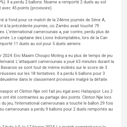
0%). Il a perdu 2 ballons. Nsame a remporté 2 duels au sol
avec 45 points (provisoire).
né à fond pour ce match de la 24ème journée de Série A,
nt à la précédente journée, où Zambo avait touché 79
utes. L’international camerounais a, par contre, perdu plus de
ournée. Le capitaine des Lions Indomptables, lors de la Can
emporté 11 duels au sol pour 5 duels aériens.
rier 2024. Eric Maxim Choupo Moting a eu plus de temps de jeu
lemand. L’attaquant camerounais a joué 63 minutes durant la
Bavarois se sont tout de même inclinés sur le score de 3
éussies sur les 18 tentatives. Il a perdu 6 ballons pour 3
deuxième dans le classement provisoire malgré la défaite.
aspor et Clinton Njie ont fait jeu égal avec Hatayspor. Les 2
s ont été contraintes au partage des points. Clinton Njie lors
s du jeu, l’international camerounais a touché le ballon 29 fois
lieu camerounais a perdu 9 ballons pour 2 duels remportés au
 2 buts à 0, le 17 février 2024. Le match comptait pour la