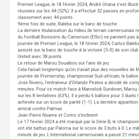
Premier League, le 18 février 2024, André Onana s’est illus
réussies sur les 44 (52%). Il a effectué 32 passes en profo
classement avec 44 points.
9ème fois de suite, Baleba sur le banc de touche
La dernière titularisation du milieu de terrain camerounais 
du football Boissons du Cameroun (Efbc) ne parvient pas à
journée de Premier League, le 18 février 2024, Carlos Baleb
assisté sur la banc de touche à la victoire (5-0) de son clu
United avec 38 points.
Le retour de Marou Souaibou sur l’aire de jeu
Cela faisait longtemps qu’on n’avait plus des nouvelles de 
journée de Premiership, championnat Sud-africain, le ballon
Jose Riveiro, l’entraineur d’Orlando Pirates a décidé de com
minutes. Pour ce match face à Mamelodi Sundown, Marou So
sur les 8 tentatives (63%). Il a perdu 6 ballons pour 3 duels
achevée sur un score de parité (1-1). La dernière apparition
amical contre Palmas.
Jean-Pierre Nsame et Como s’inclinent
Le 17 février 2024 a été marqué par la Série B, le champio
ont été battus par Paloma sur le score de 3 buts à 0. Le mil
minute de jeu. L’international camerounais a passé 21 minute