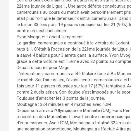
22ème journée de Ligue 1. Une autre défaite consécutive p
camerounais au cours du match avait personnellement pris 
était plus fort que le défenseur central camerounais. Dans 
le ballon 33 fois pour 19 passes réussies sur les 21 (90%) t
contre un seul duel aérien.
Yvon Mvogo et Lorient s’imposent
Le gardien camerounais a contribué à la victoire de Lorient.
buts à 1. C’était à l’occasion de la 22ème journée de Ligue 1.
a sauvé 4 ballons pour 3 arrêts dans la surface. Yvon Mvogo
grâce à cette victoire est 15ème avec 22 points au compteu
Deux tirs cadrés pour Magri
L’international camerounais a été titulaire face à As Monac
le match. Sur l’aire de jeu, l’avant-centre camerounais a eff
fois pour 11 passes réussies sur les 17 (67%) tentatives. A
contre 2 duels aérien. Son équipe s’est imposée sur le score 
Toulouse d’arracher les 3 points de la journée.
Moubagna : 324 minutes en 4 matches avec l’OM
Depuis son arrivé à l’Olympique de Marseille (OM), Faris Pem
rencontres des Marseillais. L’avant-centre camerounais qui 
d’impressionner. Avec l’OM, Moubagna a totalisé 324 minute
une adaptation prometteuse, Moubagna a effectué 4 tirs pou