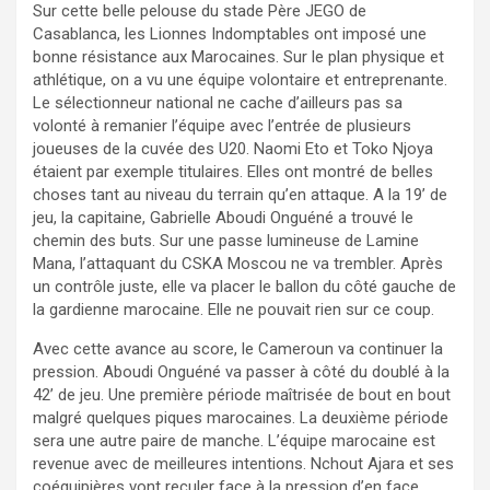
Sur cette belle pelouse du stade Père JEGO de
Casablanca, les Lionnes Indomptables ont imposé une
bonne résistance aux Marocaines. Sur le plan physique et
athlétique, on a vu une équipe volontaire et entreprenante.
Le sélectionneur national ne cache d’ailleurs pas sa
volonté à remanier l’équipe avec l’entrée de plusieurs
joueuses de la cuvée des U20. Naomi Eto et Toko Njoya
étaient par exemple titulaires. Elles ont montré de belles
choses tant au niveau du terrain qu’en attaque. A la 19’ de
jeu, la capitaine, Gabrielle Aboudi Onguéné a trouvé le
chemin des buts. Sur une passe lumineuse de Lamine
Mana, l’attaquant du CSKA Moscou ne va trembler. Après
un contrôle juste, elle va placer le ballon du côté gauche de
la gardienne marocaine. Elle ne pouvait rien sur ce coup.
Avec cette avance au score, le Cameroun va continuer la
pression. Aboudi Onguéné va passer à côté du doublé à la
42’ de jeu. Une première période maîtrisée de bout en bout
malgré quelques piques marocaines. La deuxième période
sera une autre paire de manche. L’équipe marocaine est
revenue avec de meilleures intentions. Nchout Ajara et ses
coéquipières vont reculer face à la pression d’en face.