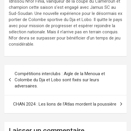
Idrissou Nfor Finia, vainqueur de la coupe du Cameroun et
champion cette saison s’est engagé avec Jamus SC au
Sud-Soudan. Une nouvelle expérience pour le désormais ex
portier de Colombe sportive du Dja et Lobo. Il quitte le pays
avec pour mission de progresser et espérer rejoindre la
sélection nationale. Mais il n’arrive pas en terrain conquis.
Nfor devra se surpasser pour bénéficier d’un temps de jeu
considérable.
Navigation
Compétitions interclubs : Aigle de la Menoua et
de
Colombe du Dja et Lobo sont fixés sur leurs
adversaires.
l’article
CHAN 2024 : Les lions de l’Atlas mordent la poussière
Laisser un commentaire