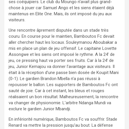
ses coéquipiers. Le club du Moungo n’avait plus grand-
chose à jouer car Samuel Ango et les siens étaient déjà
maintenus en Elite One. Mais, ils ont imposé du jeu aux
visiteurs.
Une rencontre âprement disputée dans un stade très
couru. En course pour le maintien, Bamboutos Fc devait
aller chercher haut les locaux. Souleymanou Aboubakar a
mis en place un plan de jeu offensif. Le capitaine Lovette
Assongwe et les siens ont imposé le rythme. A la 24’ de
jeu, ce pressing haut va porter ses fruits. Car à la 24’ de
jeu, Junior Kemajou va donner l’avantage aux visiteurs. Il
était à la réception d’une passe bien dosée de Koupit Mani
(0-1). Le gardien Brandon Mbella n’a pas réussi à
repousser le ballon. Les supporters de Bamboutos Fc ont
sauté de joie. Car à cet instant, les bleus et rouges
réalisaient un bon résultat. Malheureusement, la rencontre
va changer de physionomie. L’arbitre Ndanga Mundi va
exclure le gardien Junior Mbandji.
En infériorité numérique, Bamboutos Fc va souffrir. Stade
Renard va mettre la pression jusqu’au bout. La défense