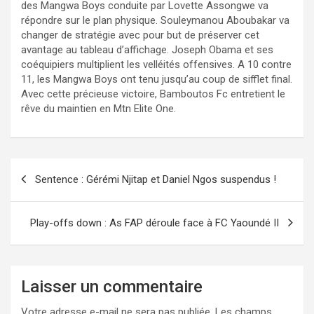
des Mangwa Boys conduite par Lovette Assongwe va
répondre sur le plan physique. Souleymanou Aboubakar va
changer de stratégie avec pour but de préserver cet
avantage au tableau d’affichage. Joseph Obama et ses
coéquipiers multiplient les velléités offensives. A 10 contre
11, les Mangwa Boys ont tenu jusqu’au coup de sifflet final.
Avec cette précieuse victoire, Bamboutos Fc entretient le
rêve du maintien en Mtn Elite One.
Navigation
Sentence : Gérémi Njitap et Daniel Ngos suspendus !
de
l’article
Play-offs down : As FAP déroule face à FC Yaoundé II
Laisser un commentaire
Votre adresse e-mail ne sera pas publiée.
Les champs