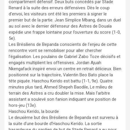
compartiment défensif. Deux buts concédés par Stade
Renard à la suite des erreurs défensives. Dès le coup
d’envoi, les visiteurs ont été les premiers à signer le
premier but de la partie. Jean Simplice Mbang, dans un duel
au sol avec le dernier défenseur des Astres de Douala
expédie une frappe lointaine pour l’ouverture du score (1-0,
5e).
Les Brésiliens de Bepanda conscients de l’enjeu de cette
rencontre vont se remobiliser pour aller chercher
l’égalisation. Les poulains de Gabriel Zabo Toze décisifs et
engagés multiplient les offensives. Jordan Ajuah
Nkengafack inspiré envoi un centre en retrait délicieux. Bien
positionné sur la trajectoire, Valentin Beo Bato place la
tête piquée. Haschou Kerido est battu (1-1, 9e). Quatre
minutes plus tard, Ahmed Shepeh Baodile, Le milieu de
terrain des Astres a cru doubler la mise. Mais l’arbitre
assistant a soulevé son fanion indiquant une position de
hors-jeu (13e).
Haschou Kerido, la bourde
Le deuxième but des Brésiliens de Bepanda est survenu à
la suite d’une bourde d’Haschou Kerido. La sortie
hasardeuse du gardien de but de Stade Renard a eu pour