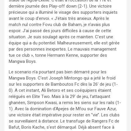
dernière journée des Play-off down (2-1). Une victoire
précieuse qui a illuminé le visage des supporters inquiets
avant le coup d’envoi. « J’étais très anxieux. Après le
match nul contre Fovu club de Baham, je n’avais plus
espoir. J’ai passé des jours difficiles à cause de cette
situation. Je suis soulagé après ce maintien. C’est une
équipe qui a du potentiel. Malheureusement, elle est gérée
par des personnes inexpertes. Le mauvais management
tue ce club », tonne Hermann Kenne, supporter des
Mangwa Boys.
Le scenario n’a pourtant pas bien démarré pour les
Mangwa Boys. C’est Joseph Mintongo qui a jeté le froid
sur les supporters de Bamboutos Fc dès la 26’ de jeu (1-
0). A cet instant, Ali Betoro et ses coéquipiers étaient
relégués en Elite Two. Mais à la 29’ de jeu, l’attaquant
ghanéen, Simpson Kwasi, a remis les siens sur les rails (1-
1). Avec la domination d’Apejes de Mfou sur Fauve Azur,
une victoire était impérative pour rester en ‘’vie’’. Les clubs
se surveillaient à distance. Le transfuge de Rangers Fc de
Bafut, Boris Kache, s’est démarqué. Déjà absent face à