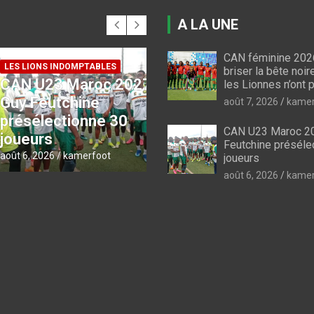
A LA UNE
CAN féminine 2026
 INDOMPTABLES
briser la bête noir
3 Maroc 2027 :
les Lionnes n’ont p
COUPE DU CAMEROUN
utchine
Coupe du Cameroun :
août 7, 2026
kamer
ectionne 30
le programme des qu
CAN U23 Maroc 20
s
de finale
Feutchine préséle
6
kamerfoot
août 6, 2026
kamerfoot
joueurs
août 6, 2026
kamer