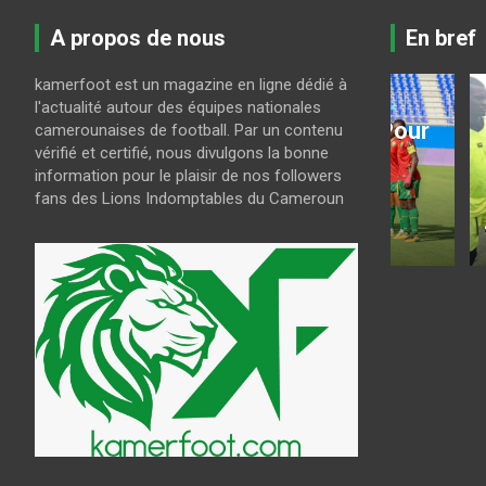
A propos de nous
En bref
kamerfoot est un magazine en ligne dédié à
CAN FEMININE 2026
LES LIONS
l'actualité autour des équipes nationales
CAN féminine 2026 : Pour
CAN U2
camerounaises de football. Par un contenu
vérifié et certifié, nous divulgons la bonne
ci
briser la bête noire
Guy Fe
information pour le plaisir de nos followers
s
nigériane, les Lionnes
présél
fans des Lions Indomptables du Cameroun
n’ont plus le choix
joueur
août 7, 2026
kamerfoot
août 6, 202