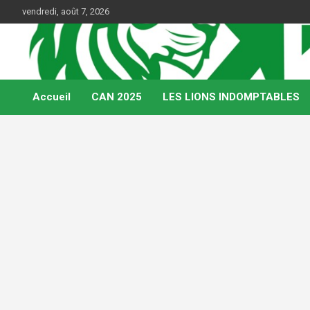
Skip
vendredi, août 7, 2026
to
content
Web Magazine du football camerounais
Kamerfoot
Accueil
CAN 2025
LES LIONS INDOMPTABLES