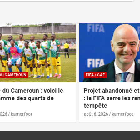
CAMEROUN
FIFA / CAF
 Cameroun : voici le
Projet abandonné et m
e des quarts de
: la FIFA serre les rangs
tempête
kamerfoot
août 6, 2026
kamerfoot