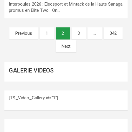
Interpoules 2026 : Elecsport et Mintack de la Haute Sanaga
promus en Elite Two On…
Pagination
Previous
1
2
3
…
342
des
Next
publications
GALERIE VIDEOS
[TS_Video_Gallery id="1"]