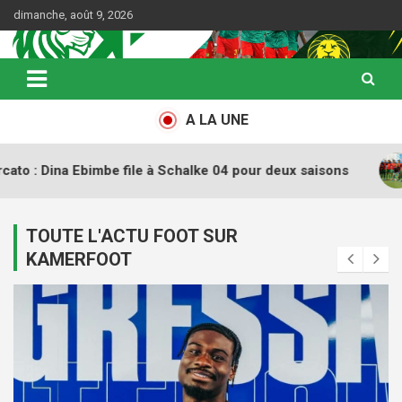
Skip
dimanche, août 9, 2026
to
content
Web Magazine du football camerounais
Kamerfoot
A LA UNE
ile à Schalke 04 pour deux saisons
CAN féminine 2026
TOUTE L'ACTU FOOT SUR
KAMERFOOT