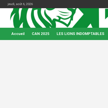
Skip
jeudi, août 6, 2026
to
content
Web Magazine du football camerounais
Kamerfoot
Accueil
CAN 2025
LES LIONS INDOMPTABLES