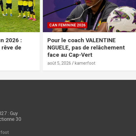
CAN FEMININE 2026
26 :
Pour le coach VALENTINE
e de
NGUELE, pas de relâchement
face au Cap-Vert
août 5, 2026
kamerfoot
27 : Guy
LES LIONS INDOMPTABLES
ctionne 30
CAN U23 Maroc 2027 :
COUP
 mea-
Guy Feutchine
Cou
foot