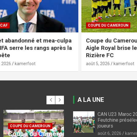
COUPE DU CAMEROUN
bandonné et mea-culpa
Coupe du Cameroun 20
 serre les rangs après la
Aigle Royal brise le rêv
Rizière FC
kamerfoot
août 5, 2026
kamerfoot
A LA UNE
CAN U23 Maroc 20
Feutchine préséle
joueurs
 CAMEROUN
FIFA / CAF
du Cameroun : voici
Projet abandonné et
août 6, 2026
kamer