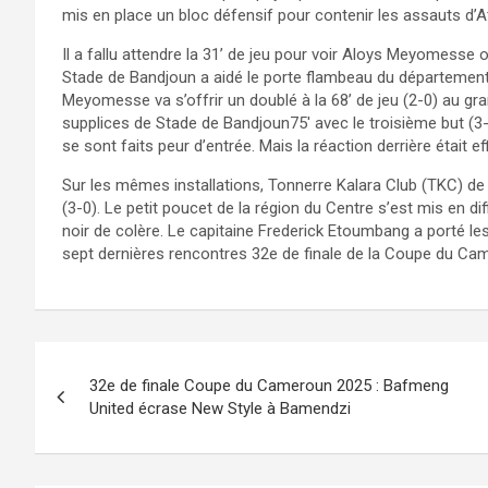
mis en place un bloc défensif pour contenir les assauts d’At
Il a fallu attendre la 31’ de jeu pour voir Aloys Meyomesse o
Stade de Bandjoun a aidé le porte flambeau du département d
Meyomesse va s’offrir un doublé à la 68’ de jeu (2-0) au g
supplices de Stade de Bandjoun75′ avec le troisième but (3
se sont faits peur d’entrée. Mais la réaction derrière était ef
Sur les mêmes installations, Tonnerre Kalara Club (TKC) d
(3-0). Le petit poucet de la région du Centre s’est mis en di
noir de colère. Le capitaine Frederick Etoumbang a porté les
sept dernières rencontres 32e de finale de la Coupe du Ca
Navigation
32e de finale Coupe du Cameroun 2025 : Bafmeng
de
United écrase New Style à Bamendzi
l’article