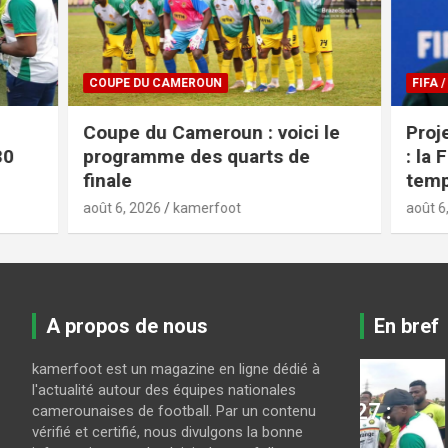
COUPE DU CAMEROUN
FIFA / CAF
Coupe du Cameroun : voici le
Projet a
programme des quarts de
: la FIFA
finale
tempête
août 6, 2026
kamerfoot
août 6, 2026
A propos de nous
En bref
kamerfoot est un magazine en ligne dédié à
LES LIONS INDOMPTABLES
l'actualité autour des équipes nationales
CAN U23 Maroc 2027 :
camerounaises de football. Par un contenu
COUPE DU
vérifié et certifié, nous divulgons la bonne
a-
Guy Feutchine
Coupe 