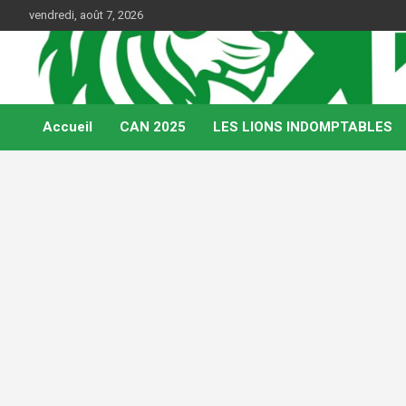
Skip
vendredi, août 7, 2026
to
content
Web Magazine du football camerounais
Kamerfoot
Accueil
CAN 2025
LES LIONS INDOMPTABLES