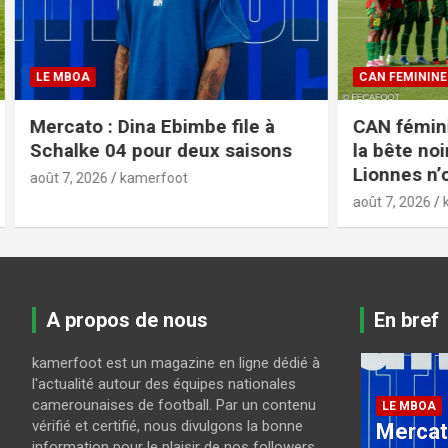
CAN FEMININE 2026
LES LIONS 
CAN féminine 2026 : Pour briser
CAN U23 
la bête noire nigériane, les
Feutchin
Lionnes n’ont plus le choix
joueurs
août 7, 2026
kamerfoot
août 6, 2026
A propos de nous
En bref
kamerfoot est un magazine en ligne dédié à
CAN FEMIN
l'actualité autour des équipes nationales
CAN fé
camerounaises de football. Par un contenu
LE MBOA
vérifié et certifié, nous divulgons la bonne
Mercato : Dina Ebimbe file
briser 
information pour le plaisir de nos followers