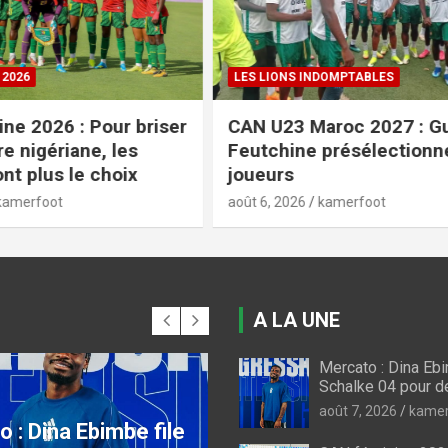
INDOMPTABLES
COUPE DU CAMEROUN
Maroc 2027 : Guy
Coupe du Cameroun : vo
e présélectionne 30
programme des quarts
finale
kamerfoot
août 6, 2026
kamerfoot
A LA UNE
Mercato : Dina Ebi
INE 2026
LES LIONS INDOMPTABLES
Schalke 04 pour 
minine 2026 : Pour
CAN U23 Maroc 2027
août 7, 2026
kamer
la bête noire
Guy Feutchine