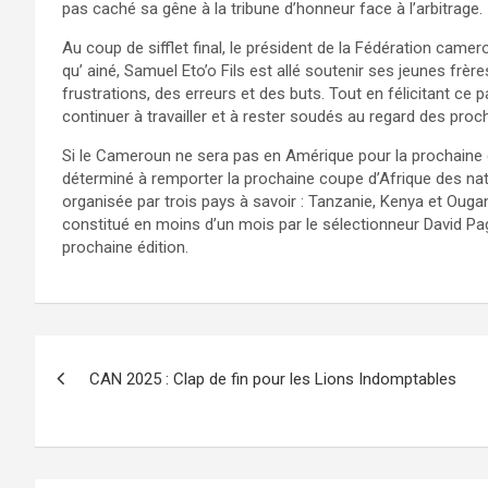
pas caché sa gêne à la tribune d’honneur face à l’arbitrage.
Au coup de sifflet final, le président de la Fédération camero
qu’ ainé, Samuel Eto’o Fils est allé soutenir ses jeunes frèr
frustrations, des erreurs et des buts. Tout en félicitant ce p
continuer à travailler et à rester soudés au regard des pro
Si le Cameroun ne sera pas en Amérique pour la prochaine c
déterminé à remporter la prochaine coupe d’Afrique des nati
organisée par trois pays à savoir : Tanzanie, Kenya et Oug
constitué en moins d’un mois par le sélectionneur David Pago
prochaine édition.
Navigation
CAN 2025 : Clap de fin pour les Lions Indomptables
de
l’article